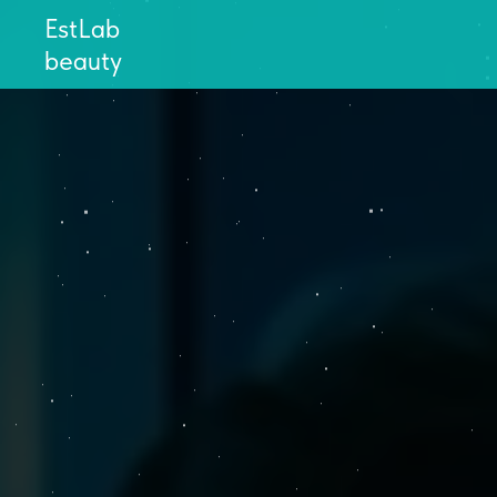
EstLab
beauty